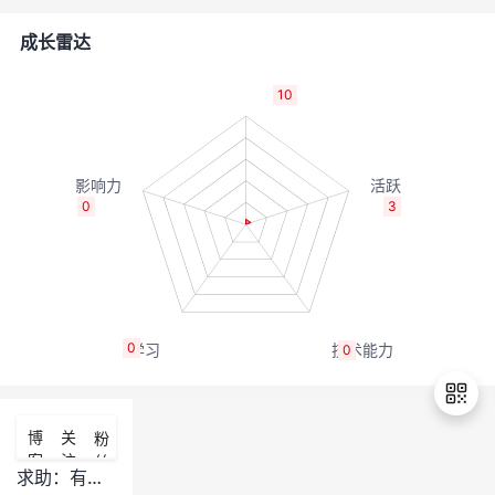
者
成长雷达
我
10
的
我
博
的
我
0
3
客
论
的
我
坛
圈
的
我
0
0
子
直
的
我
我
播
活
的
博
关
粉
客
注
丝
我
动
关
的
求助：有没有工具对s云主机进行自动化的磁盘格式化？
退