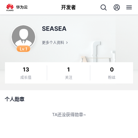
开发者
返
SEASEA
回
更多个人资料
Lv.1
13
1
0
个
成长值
关注
粉丝
我
人
个人勋章
的
主
TA还没获得勋章~
开
页
发