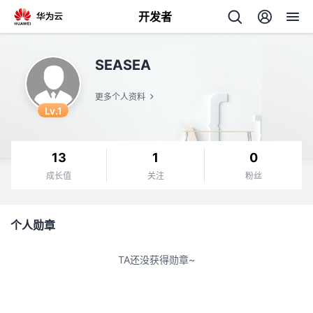
开发者
返
SEASEA
回
更多个人资料
Lv.1
13
1
0
个
成长值
关注
粉丝
我
人
个人勋章
的
主
TA还没获得勋章~
开
页
发