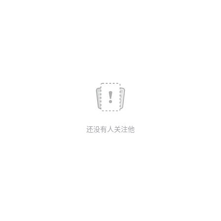
我
注
的
开
的
Programs
发
支
者
持
学
我
堂
还没有人关注他
的
我
我
技
的
的
我
术
云
课
的
我
支
声
程
认
的
我