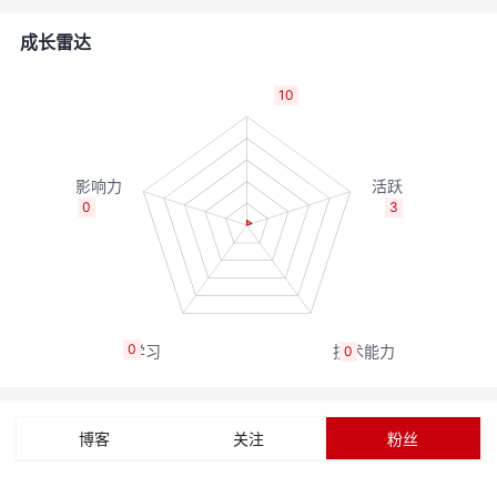
者
成长雷达
我
10
的
我
博
的
我
0
3
客
论
的
我
坛
圈
的
我
0
0
子
直
的
我
我
播
活
的
博客
关注
粉丝
我
动
关
的