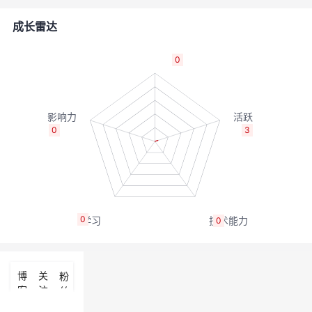
者
成长雷达
我
0
的
我
博
的
我
0
3
客
论
的
我
坛
圈
的
我
0
0
子
直
的
我
我
播
活
的
博
关
粉
客
注
丝
我
动
关
的