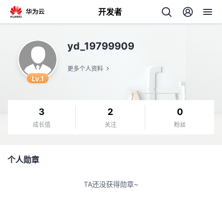
开发者
返
yd_19799909
回
更多个人资料
Lv.1
3
2
0
个
成长值
关注
粉丝
我
人
个人勋章
的
主
TA还没获得勋章~
开
页
发