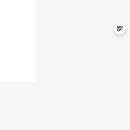
持
建
证
实
的
议
验
收
藏
退
出
登
录