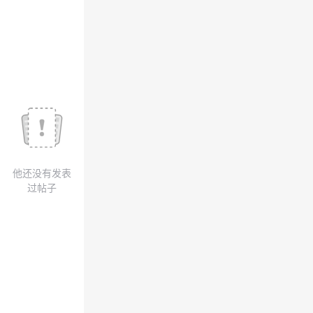
我
注
的
开
的
Programs
发
支
者
持
学
我
堂
他还没有发表
的
我
我
过帖子
技
的
的
我
术
云
课
的
我
支
声
程
认
的
我