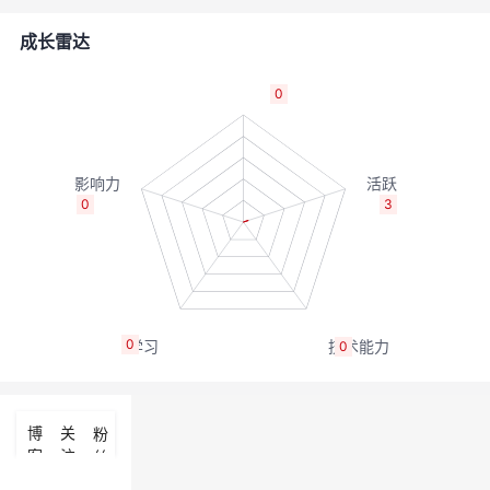
的
Programs
发
者
成长雷达
支
者
我
0
持
学
的
我
我
堂
博
的
我
0
3
的
我
客
论
的
我
我
技
的
坛
圈
的
我
的
我
0
0
术
云
子
直
的
我
课
的
我
支
声
播
活
的
程
认
的
我
博
关
粉
客
注
丝
持
建
动
关
证
实
的