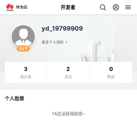
开发者
返
yd_19799909
回
更多个人资料
Lv.1
3
2
0
个
成长值
关注
粉丝
我
人
个人勋章
我
的
主
TA还没获得勋章~
我
的
开
页
我
的
开
发