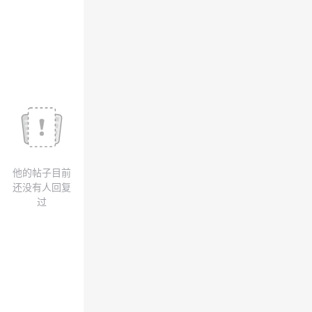
议
注
验
收
藏
他的帖子目前
还没有人回复
过