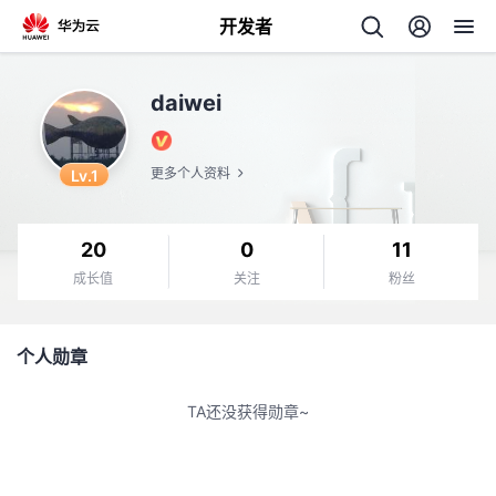
开发者
返
daiwei
回
Lv.1
更多个人资料
20
0
11
个
成长值
关注
粉丝
我
人
个人勋章
的
主
TA还没获得勋章~
开
页
发