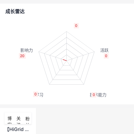
者
成长雷达
我
0
的
我
博
的
我
20
0
客
论
的
我
坛
圈
的
我
0
0
子
直
的
我
我
播
活
的
博
关
粉
客
注
丝
我
动
关
的
【HiGrid T1】台区智能融合终端推荐扩展方案，方案及调测问题可跟帖提问