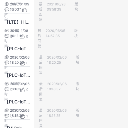
34875
发
2020/01/09
最
Maven
2021/06/28
版
EC-IoT
我
注
的
开
布
16:03:14
后
09:58:39
块
84
时
回
0
的
间
Programs
复
发
【LTE】Hi-Grid T1已适配支持的LTE模块规格列表
6087
发
2019/11/08
最
冯士曦
2020/06/05
版
EC-IoT
支
者
布
20:11:19
后
14:57:35
块
2
0
时
回
间
复
持
学
【PLC-IoT产品介绍】概述 - 第3期
3141
发
2020/02/06
最
daiwei
2020/02/06
版
EC-IoT
我
堂
布
18:20:25
后
18:20:25
块
0
0
时
回
间
复
【PLC-IoT产品介绍】概述 - 第2期
的
我
我
3069
发
2020/02/06
最
daiwei
2020/02/06
版
EC-IoT
布
18:18:32
技
的
后
18:18:32
块
0
0
的
我
时
回
间
复
【PLC-IoT产品介绍】概述 - 第1期
术
云
课
的
我
3243
发
2020/02/06
最
daiwei
2020/02/06
版
EC-IoT
布
18:15:25
后
18:15:25
块
0
1
支
声
程
认
的
我
时
回
间
复