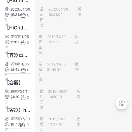
【HiGrid T1】C板硬件变更点说明
持
建
证
实
的
3952
发
2020/01/09
最
daiwei
2020/01/09
版
EC-IoT
布
15:31:02
后
15:31:02
块
0
0
议
验
收
时
回
间
复
【HiGrid-T1点灯】核心板适配最新国网规范，调整开放核心板CTRL灯给业务通道APP
藏
3721
发
2019/11/05
最
txx
2019/11/20
版
EC-IoT
布
12:07:14
后
10:59:17
块
2
0
时
回
间
复
【容器重置】定位容器CPU冲高重置及对应APP的方法
2795
发
2019/11/05
最
daiwei
2019/11/05
版
EC-IoT
布
21:42:27
后
21:42:27
块
0
0
时
回
间
复
【容器】固定容器IP地址的配置方法
8644
发
2019/04/14
最
冯士曦
2019/09/27
版
EC-IoT
布
21:20:31
后
14:50:21
块
9
0
时
回
间
复
【容器】host和容器设置时区和时间
4088
发
2019/07/09
最
闻诗强华为FAE
2019/09/21
版
EC-IoT
布
10:43:42
后
10:37:14
块
1
0
退
时
回