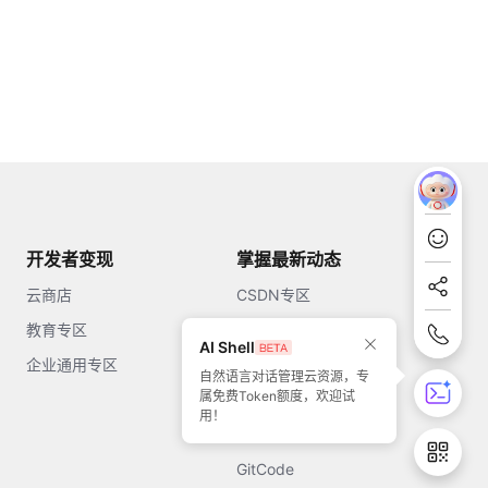
开发者变现
掌握最新动态
云商店
CSDN专区
教育专区
知乎
AI Shell
企业通用专区
开源中国
自然语言对话管理云资源，专
属免费Token额度，欢迎试
51CTO
用！
今日头条
GitCode