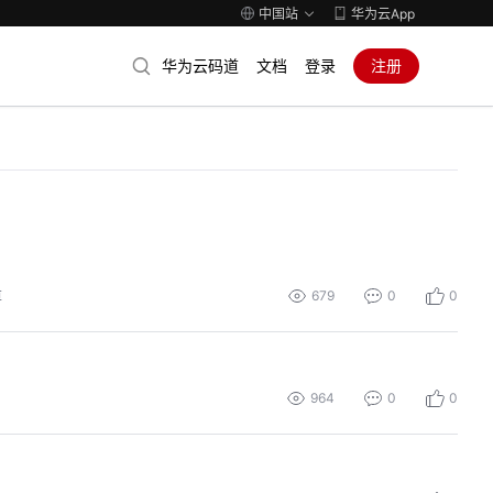
中国站
华为云App
华为云码道
文档
登录
注册
679
0
0
算
964
0
0