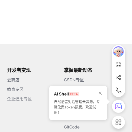
开发者变现
掌握最新动态
云商店
CSDN专区
教育专区
知乎
AI Shell
企业通用专区
开源中国
自然语言对话管理云资源，专
属免费Token额度，欢迎试
51CTO
用！
今日头条
GitCode