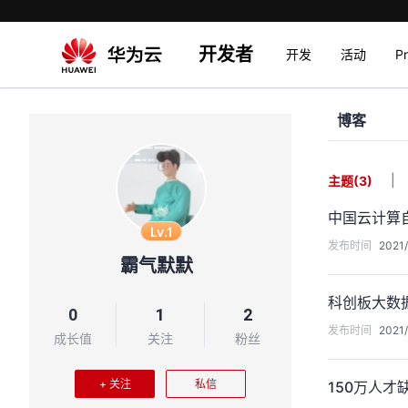
开发者
开发
活动
P
博客
|
主题
(3)
中国云计算
Lv.1
发布时间
2021/
霸气默默
科创板大数
0
1
2
发布时间
2021/
成长值
关注
粉丝
+ 关注
私信
150万人