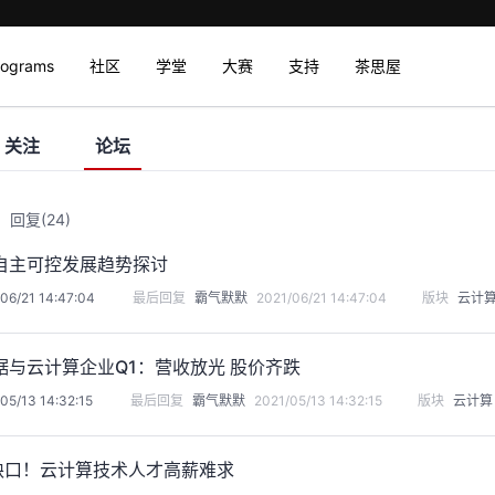
rograms
社区
学堂
大赛
支持
茶思屋
关注
论坛
回复
(24)
自主可控发展趋势探讨
06/21 14:47:04
最后回复
霸气默默
2021/06/21 14:47:04
版块
云计
据与云计算企业Q1：营收放光 股价齐跌
05/13 14:32:15
最后回复
霸气默默
2021/05/13 14:32:15
版块
云计算
才缺口！云计算技术人才高薪难求