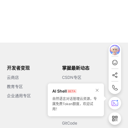
开发者变现
掌握最新动态
云商店
CSDN专区
教育专区
知乎
AI Shell
企业通用专区
开源中国
自然语言对话管理云资源，专
属免费Token额度，欢迎试
51CTO
用！
今日头条
GitCode