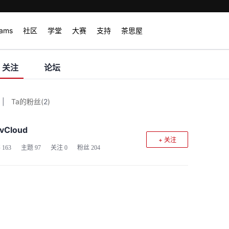
rams
社区
学堂
大赛
支持
茶思屋
关注
论坛
|
Ta的粉丝
(
2
)
vCloud
+ 关注
客
163
主题
97
关注
0
粉丝
204