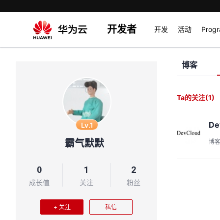
开发者
开发
活动
Prog
博客
Ta的关注
(1)
De
Lv.1
霸气默默
博
0
1
2
成长值
关注
粉丝
+ 关注
私信