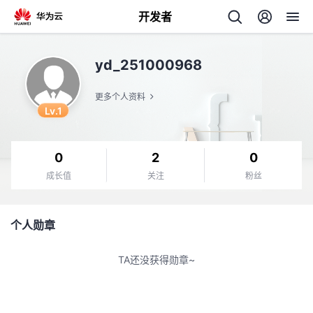
开发者
返
yd_251000968
回
更多个人资料
Lv.1
0
2
0
个
成长值
关注
粉丝
我
人
个人勋章
的
主
TA还没获得勋章~
开
页
发