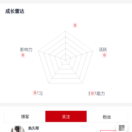
者
成长雷达
我
0
的
我
博
的
我
0
0
客
论
的
我
坛
圈
的
我
0
0
子
直
的
我
我
播
活
的
博客
关注
粉丝
我
动
关
的
执久呀