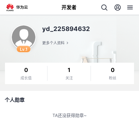
开发者
返
yd_225894632
回
更多个人资料
Lv.1
0
1
0
个
成长值
关注
粉丝
我
人
个人勋章
我
的
主
TA还没获得勋章~
我
的
开
页
我
的
开
发