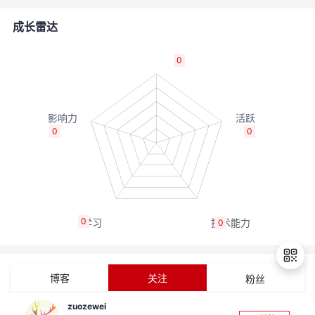
的
Programs
发
者
成长雷达
支
者
我
0
持
学
的
我
我
堂
博
的
我
0
0
的
我
客
论
的
我
我
技
的
坛
圈
的
我
的
我
0
0
术
云
子
直
的
我
课
的
我
支
声
播
活
的
程
认
的
我
博客
关注
粉丝
持
建
动
关
证
实
的
zuozewei
退