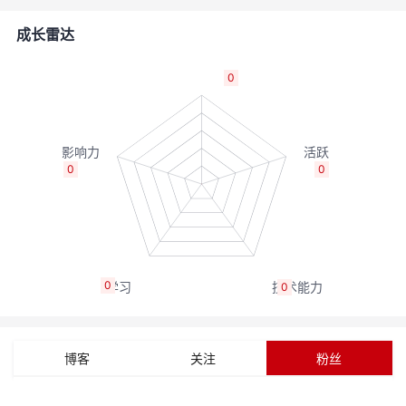
者
成长雷达
我
0
的
我
博
的
我
0
0
客
论
的
我
坛
圈
的
我
0
0
子
直
的
我
我
播
活
的
博客
关注
粉丝
我
动
关
的