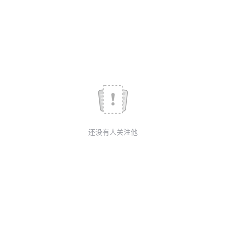
我
注
的
开
的
Programs
发
支
者
持
学
我
堂
还没有人关注他
的
我
我
技
的
的
我
术
云
课
的
我
支
声
程
认
的
我