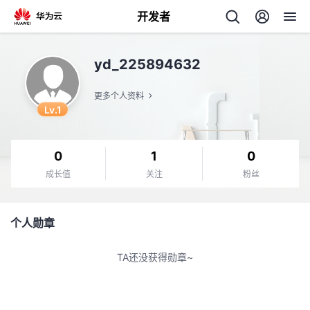
开发者
返
yd_225894632
回
更多个人资料
Lv.1
0
1
0
个
成长值
关注
粉丝
我
人
个人勋章
的
主
TA还没获得勋章~
开
页
发