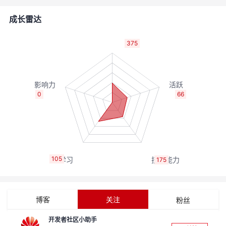
者
成长雷达
我
375
的
我
博
的
我
0
66
客
论
的
我
坛
圈
的
我
105
175
子
直
的
我
我
播
活
的
博客
关注
粉丝
我
动
关
的
开发者社区小助手