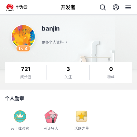
开发者
返
banjin
回
更多个人资料
Lv.4
721
3
0
个
成长值
关注
粉丝
我
人
个人勋章
的
主
开
页
云上体验官
考证狂人
活跃之星
发