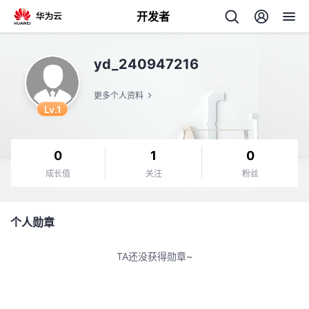
开发者
返
yd_240947216
回
更多个人资料
Lv.1
0
1
0
个
成长值
关注
粉丝
我
人
个人勋章
我
的
主
TA还没获得勋章~
我
的
开
页
我
的
开
发