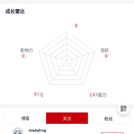
的
Programs
发
者
成长雷达
支
者
我
0
持
学
的
我
我
堂
博
的
我
0
0
的
我
客
论
的
我
我
技
的
坛
圈
的
我
的
我
0
0
术
云
子
直
的
我
课
的
我
支
声
播
活
的
程
认
的
我
博客
关注
粉丝
持
建
动
关
证
实
的
madqfrog
退