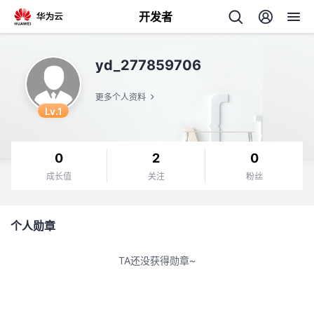
开发者
返
yd_277859706
回
更多个人资料
Lv.1
0
2
0
个
成长值
关注
粉丝
我
人
个人勋章
的
主
TA还没获得勋章~
开
页
发