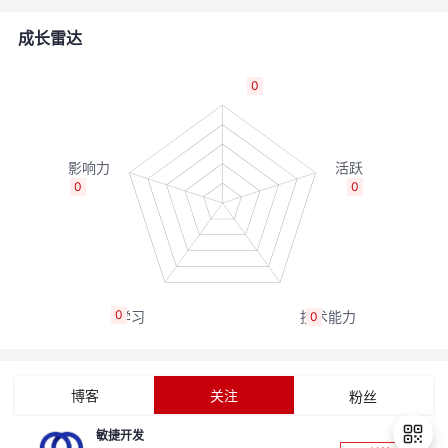
者
成长雷达
我
0
的
我
博
的
我
0
0
客
论
的
我
坛
圈
的
我
0
0
子
直
的
我
我
播
活
的
博客
关注
粉丝
我
动
关
的
敏捷开发