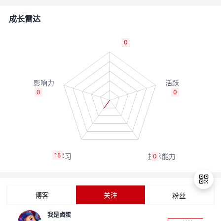
者
成长雷达
我
0
的
我
博
的
我
0
0
客
论
的
我
坛
圈
的
我
15
0
子
直
的
我
我
播
活
的
博客
关注
粉丝
我
动
关
的
我是卤蛋
退