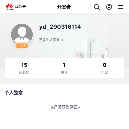
开发者
返
yd_290316114
回
更多个人资料
Lv.1
15
1
0
个
成长值
关注
粉丝
我
人
个人勋章
的
主
TA还没获得勋章~
开
页
发