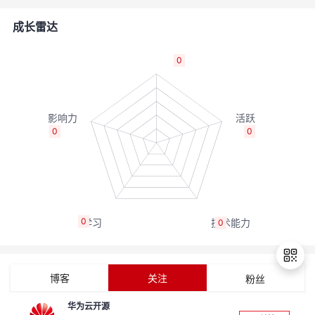
者
成长雷达
我
0
的
我
博
的
我
0
0
客
论
的
我
坛
圈
的
我
0
0
子
直
的
我
我
播
活
的
博客
关注
粉丝
我
动
关
的
华为云开源
退