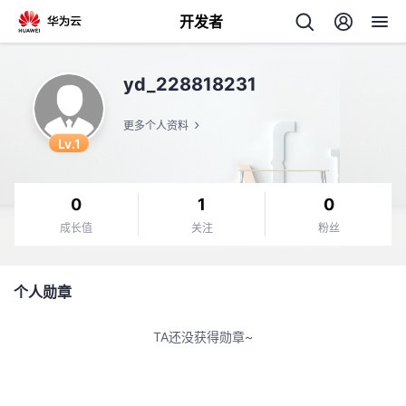
开发者
返
yd_228818231
回
更多个人资料
Lv.1
0
1
0
个
成长值
关注
粉丝
我
人
个人勋章
的
主
TA还没获得勋章~
开
页
发