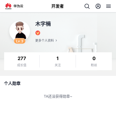
开发者
返
木字楠
回
Lv.3
更多个人资料
277
1
0
个
成长值
关注
粉丝
我
人
个人勋章
的
主
TA还没获得勋章~
开
页
发