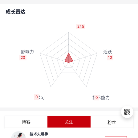
者
成长雷达
我
245
的
我
博
的
我
20
12
客
论
的
我
坛
圈
的
我
0
0
子
直
的
我
我
播
活
的
博客
关注
粉丝
我
动
关
的
技术火炬手
退