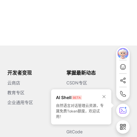
开发者变现
掌握最新动态
云商店
CSDN专区
教育专区
知乎
AI Shell
企业通用专区
开源中国
自然语言对话管理云资源，专
属免费Token额度，欢迎试
51CTO
用！
今日头条
GitCode