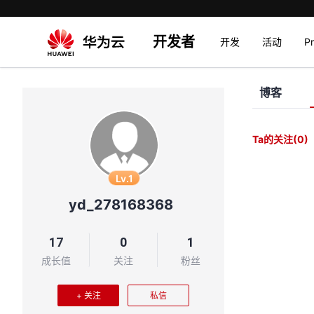
开发者
开发
活动
P
博客
Ta的关注
(0)
Lv.1
yd_278168368
17
0
1
成长值
关注
粉丝
+ 关注
私信