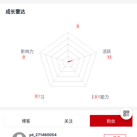
者
成长雷达
我
5
的
我
博
的
我
0
12
客
论
的
我
坛
圈
的
我
0
0
子
直
的
我
我
播
活
的
博客
关注
粉丝
我
动
关
的
yd_271460054