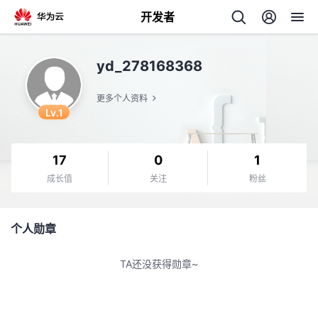
开发者
返
yd_278168368
回
更多个人资料
Lv.1
17
0
1
个
成长值
关注
粉丝
我
人
个人勋章
的
主
TA还没获得勋章~
开
页
发