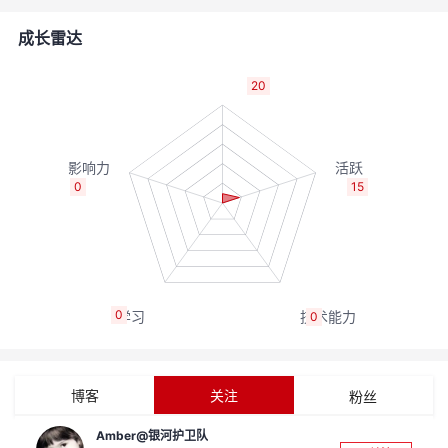
者
成长雷达
我
20
的
我
博
的
我
0
15
客
论
的
我
坛
圈
的
我
0
0
子
直
的
我
我
播
活
的
博客
关注
粉丝
我
动
关
的
Amber@银河护卫队