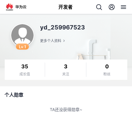
开发者
返
yd_259967523
回
更多个人资料
Lv.1
35
3
0
个
成长值
关注
粉丝
我
人
个人勋章
的
主
TA还没获得勋章~
开
页
发