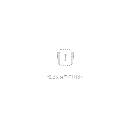
我
注
的
开
的
Programs
发
支
者
持
学
我
堂
他还没有关注任何人
的
我
我
技
的
的
我
术
云
课
的
我
支
声
程
认
的
我