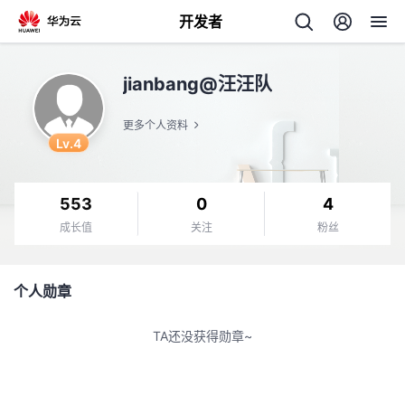
开发者
返
jianbang@汪汪队
回
更多个人资料
Lv.4
553
0
4
个
成长值
关注
粉丝
我
人
个人勋章
的
主
TA还没获得勋章~
开
页
发