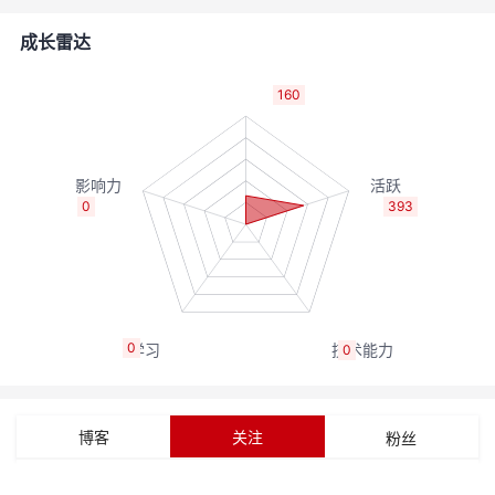
者
成长雷达
我
160
的
我
博
的
我
0
393
客
论
的
我
坛
圈
的
我
0
0
子
直
的
我
我
播
活
的
博客
关注
粉丝
我
动
关
的