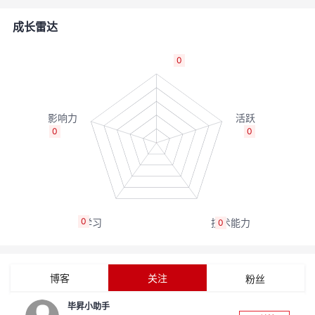
者
成长雷达
我
0
的
我
博
的
我
0
0
客
论
的
我
坛
圈
的
我
0
0
子
直
的
我
我
播
活
的
博客
关注
粉丝
我
动
关
的
毕昇小助手