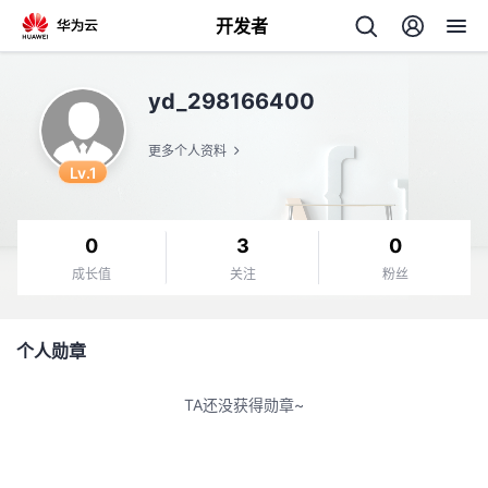
开发者
返
yd_298166400
回
更多个人资料
Lv.1
0
3
0
个
成长值
关注
粉丝
我
人
个人勋章
的
主
TA还没获得勋章~
开
页
发