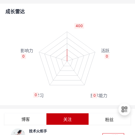
者
成长雷达
我
400
的
我
博
的
我
0
0
客
论
的
我
坛
圈
的
我
0
0
子
直
的
我
我
播
活
的
博客
关注
粉丝
我
动
关
的
技术火炬手
退