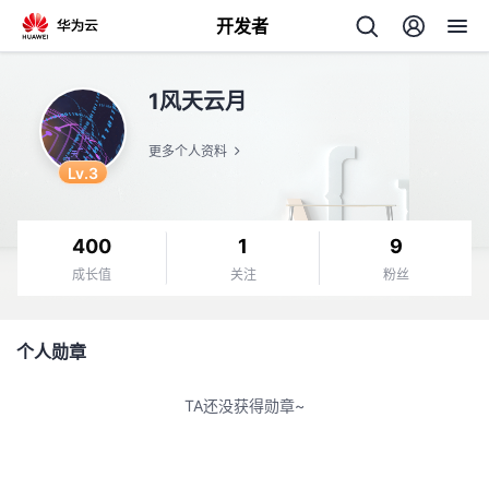
开发者
返
1风天云月
回
更多个人资料
Lv.3
400
1
9
个
成长值
关注
粉丝
我
人
个人勋章
的
主
TA还没获得勋章~
开
页
发