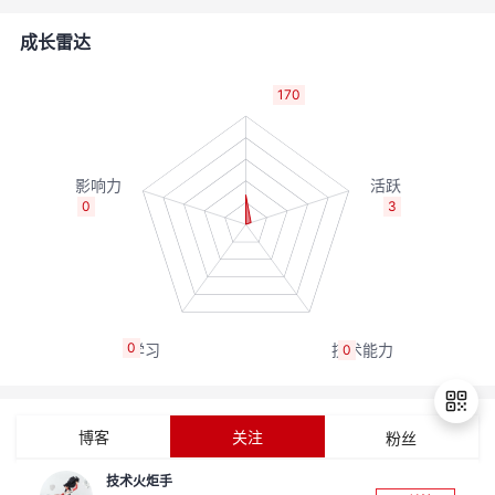
的
Programs
发
者
成长雷达
支
者
我
170
持
学
的
我
我
堂
博
的
我
0
3
的
我
客
论
的
我
我
技
的
坛
圈
的
我
的
我
0
0
术
云
子
直
的
我
课
的
我
支
声
播
活
的
程
认
的
我
博客
关注
粉丝
持
建
动
关
证
实
的
技术火炬手
退