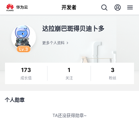
开发者
返
达拉崩巴斑得贝迪卜多
回
更多个人资料
Lv.3
173
1
3
个
成长值
关注
粉丝
我
人
个人勋章
我
的
主
TA还没获得勋章~
我
的
开
页
我
的
开
发