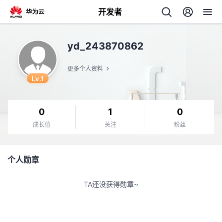
开发者
返
yd_243870862
回
更多个人资料
Lv.1
0
1
0
个
成长值
关注
粉丝
我
人
个人勋章
的
主
TA还没获得勋章~
开
页
发