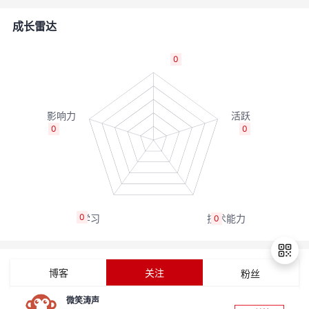
者
成长雷达
我
0
的
我
博
的
我
0
0
客
论
的
我
坛
圈
的
我
0
0
子
直
的
我
我
播
活
的
博客
关注
粉丝
我
动
关
的
微笑涛声
退