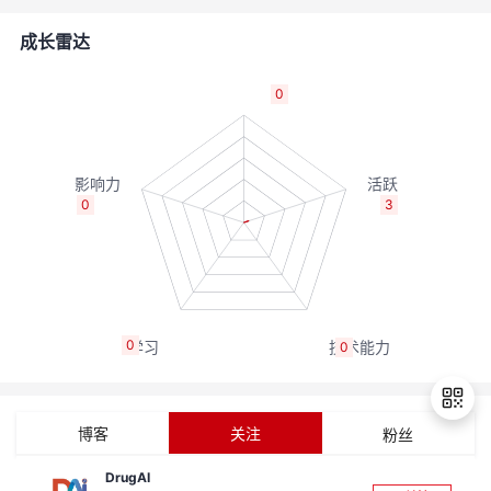
者
成长雷达
我
0
的
我
博
的
我
0
3
客
论
的
我
坛
圈
的
我
0
0
子
直
的
我
我
播
活
的
博客
关注
粉丝
我
动
关
的
DrugAI
退