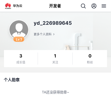
开发者
返
yd_226989645
回
更多个人资料
Lv.1
3
1
0
个
成长值
关注
粉丝
我
人
个人勋章
的
主
TA还没获得勋章~
开
页
发