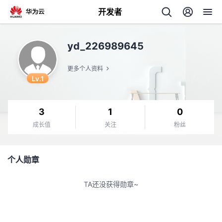
开发者
返
yd_226989645
回
更多个人资料
Lv.1
3
1
0
个
成长值
关注
粉丝
我
人
个人勋章
的
主
TA还没获得勋章~
开
页
发