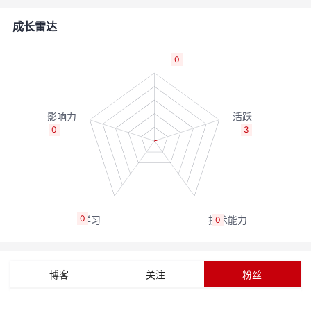
者
成长雷达
我
0
的
我
博
的
我
0
3
客
论
的
我
坛
圈
的
我
0
0
子
直
的
我
我
播
活
的
博客
关注
粉丝
我
动
关
的