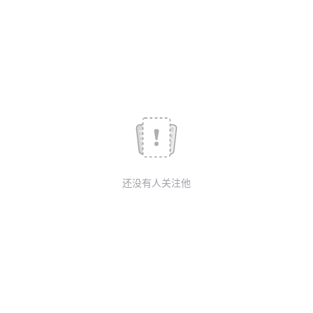
我
注
的
开
的
Programs
发
支
者
持
学
我
堂
还没有人关注他
的
我
我
技
的
的
我
术
云
课
的
我
支
声
程
认
的
我