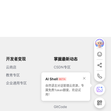
开发者变现
掌握最新动态
云商店
CSDN专区
教育专区
知乎
AI Shell
企业通用专区
开源中国
自然语言对话管理云资源，专
属免费Token额度，欢迎试
51CTO
用！
今日头条
GitCode