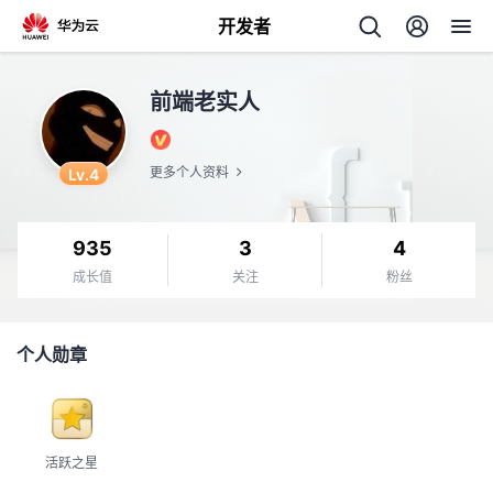
开发者
返
前端老实人
回
Lv.4
更多个人资料
935
3
4
个
成长值
关注
粉丝
我
人
个人勋章
的
主
开
页
活跃之星
发