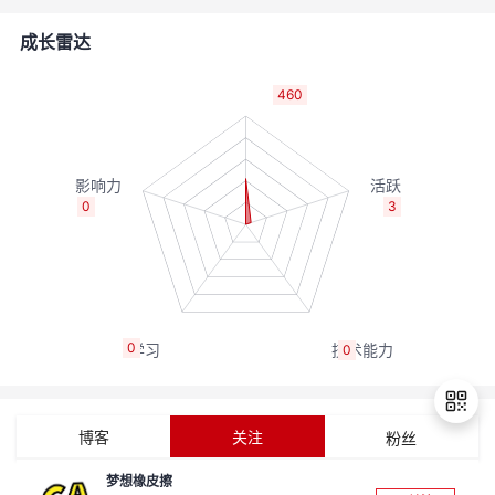
者
成长雷达
我
460
的
我
博
的
我
0
3
客
论
的
我
坛
圈
的
我
0
0
子
直
的
我
我
播
活
的
博客
关注
粉丝
我
动
关
的
梦想橡皮擦
退