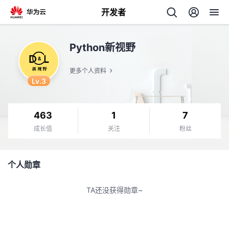
开发者
返
Python新视野
回
更多个人资料
Lv.3
463
1
7
个
成长值
关注
粉丝
我
人
个人勋章
的
主
TA还没获得勋章~
开
页
发