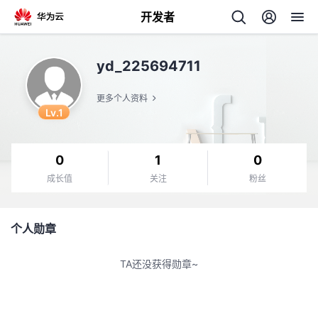
开发者
返
yd_225694711
回
更多个人资料
Lv.1
0
1
0
个
成长值
关注
粉丝
我
人
个人勋章
的
主
TA还没获得勋章~
开
页
发