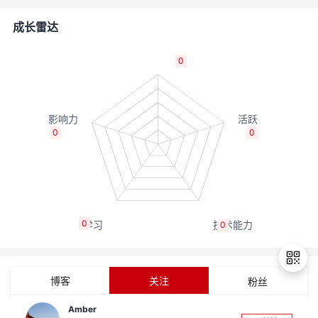
者
成长雷达
我
0
的
我
博
的
我
0
0
客
论
的
我
坛
圈
的
我
0
0
子
直
的
我
我
播
活
的
博客
关注
粉丝
我
动
关
的
Amber
退