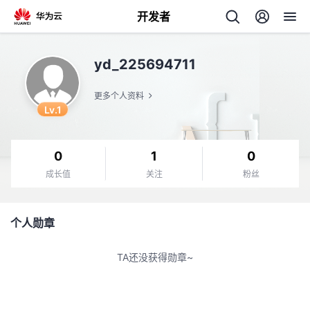
开发者
返
yd_225694711
回
更多个人资料
Lv.1
0
1
0
个
成长值
关注
粉丝
我
人
个人勋章
的
主
TA还没获得勋章~
开
页
发