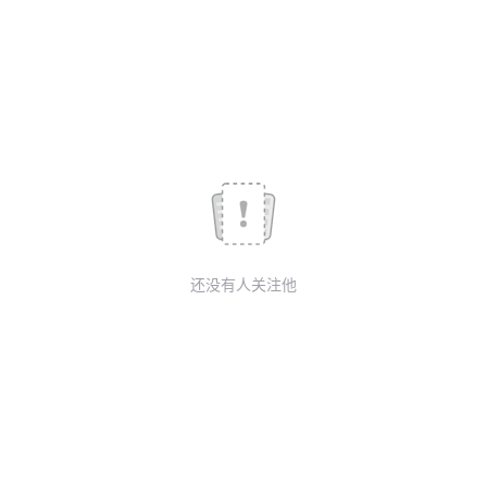
我
注
的
开
的
Programs
发
支
者
持
学
我
堂
还没有人关注他
的
我
我
技
的
的
我
术
云
课
的
我
支
声
程
认
的
我