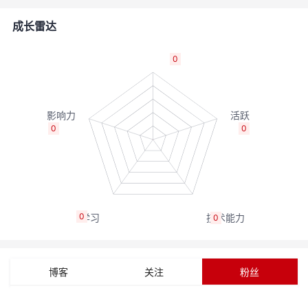
者
成长雷达
我
0
的
我
博
的
我
0
0
客
论
的
我
坛
圈
的
我
0
0
子
直
的
我
我
播
活
的
博客
关注
粉丝
我
动
关
的