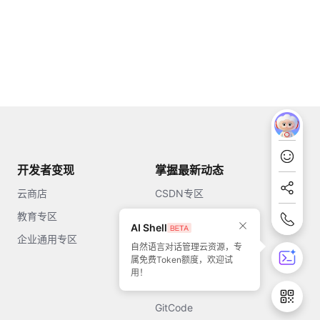
开发者变现
掌握最新动态
云商店
CSDN专区
教育专区
知乎
AI Shell
企业通用专区
开源中国
自然语言对话管理云资源，专
属免费Token额度，欢迎试
51CTO
用！
今日头条
GitCode