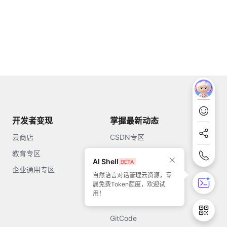
开发者变现
掌握最新动态
云商店
CSDN专区
教育专区
知乎
AI Shell
企业通用专区
开源中国
自然语言对话管理云资源，专
属免费Token额度，欢迎试
51CTO
用！
今日头条
GitCode