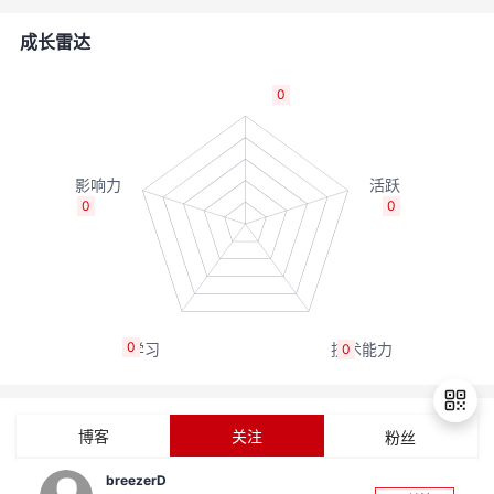
者
成长雷达
我
0
的
我
博
的
我
0
0
客
论
的
我
坛
圈
的
我
0
0
子
直
的
我
我
播
活
的
博客
关注
粉丝
我
动
关
的
breezerD
退