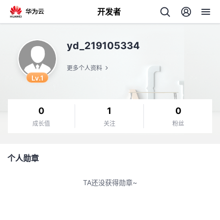
开发者
返
yd_219105334
回
更多个人资料
Lv.1
0
1
0
个
成长值
关注
粉丝
我
人
个人勋章
的
主
TA还没获得勋章~
开
页
发