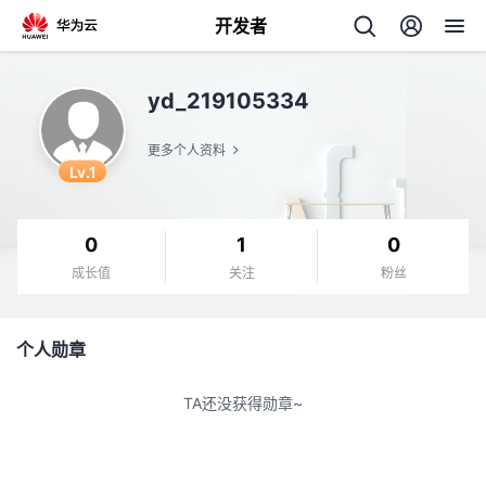
开发者
返
yd_219105334
回
更多个人资料
Lv.1
0
1
0
个
成长值
关注
粉丝
我
人
个人勋章
的
主
TA还没获得勋章~
开
页
发