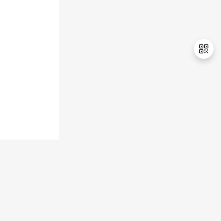
持
建
证
实
的
议
验
收
藏
退
出
登
录