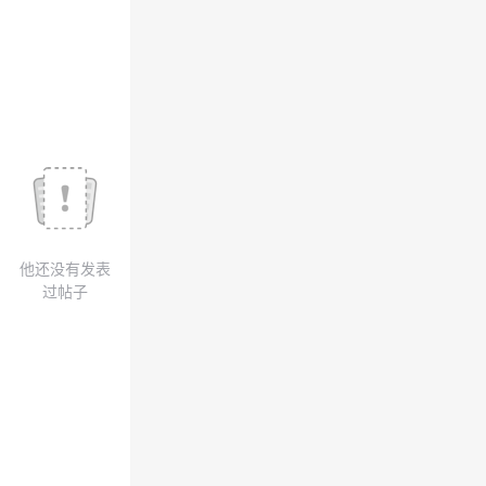
我
注
的
开
的
Programs
发
支
者
持
学
我
堂
他还没有发表
的
我
我
过帖子
技
的
的
我
术
云
课
的
我
支
声
程
认
的
我