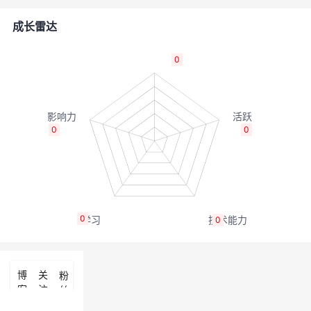
者
成长雷达
我
0
的
我
博
的
我
0
0
客
论
的
我
坛
圈
的
我
0
0
子
直
的
我
我
播
活
的
博
关
粉
客
注
丝
我
动
关
的