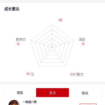
者
成长雷达
我
10
的
我
博
的
我
0
0
客
论
的
我
坛
圈
的
我
0
0
子
直
的
我
我
播
活
的
博客
关注
粉丝
我
动
关
的
一剑战八荒