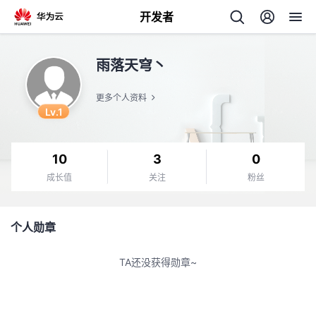
开发者
返
雨落天穹丶
回
更多个人资料
Lv.1
10
3
0
个
成长值
关注
粉丝
我
人
个人勋章
的
主
TA还没获得勋章~
开
页
发