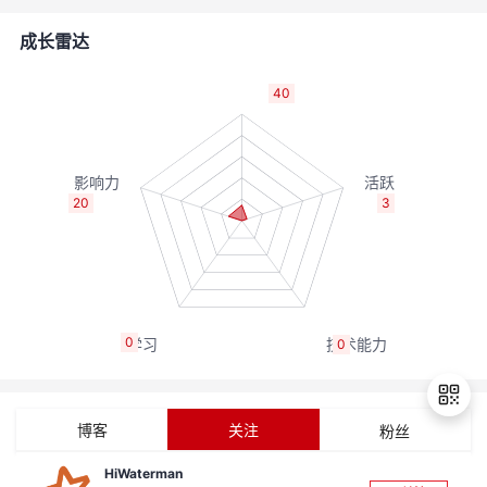
的
Programs
发
者
成长雷达
支
者
我
40
持
学
的
我
我
堂
博
的
我
20
3
的
我
客
论
的
我
我
技
的
坛
圈
的
我
的
我
0
0
术
云
子
直
的
我
课
的
我
支
声
播
活
的
程
认
的
我
博客
关注
粉丝
持
建
动
关
证
实
的
HiWaterman
退