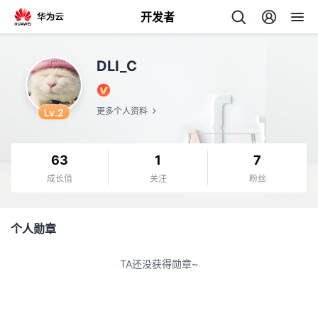
开发者
返
DLI_C
回
Lv.2
更多个人资料
63
1
7
个
成长值
关注
粉丝
我
人
个人勋章
我
的
主
TA还没获得勋章~
我
的
开
页
我
的
开
发