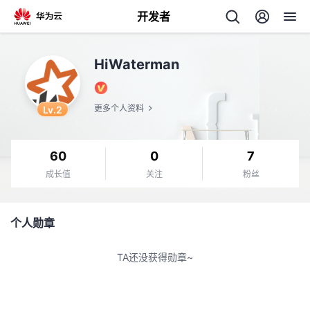
开发者
返
HiWaterman
回
Lv.2
更多个人资料
60
0
7
个
成长值
关注
粉丝
我
人
个人勋章
的
主
TA还没获得勋章~
开
页
发