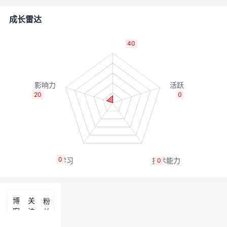
者
成长雷达
我
40
的
我
博
的
我
20
0
客
论
的
我
坛
圈
的
我
0
0
子
直
的
我
我
播
活
的
博
关
粉
客
注
丝
我
动
关
的