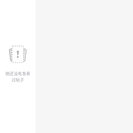
我
注
的
开
的
Programs
发
支
者
持
学
我
堂
他还没有发表
的
我
我
过帖子
技
的
的
我
术
云
课
的
我
支
声
程
认
的
我