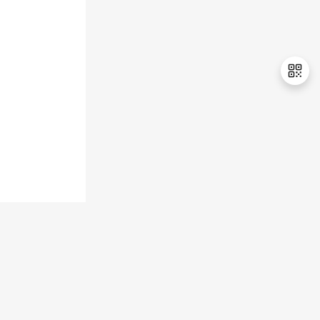
持
建
证
实
的
议
验
收
藏
退
出
登
录