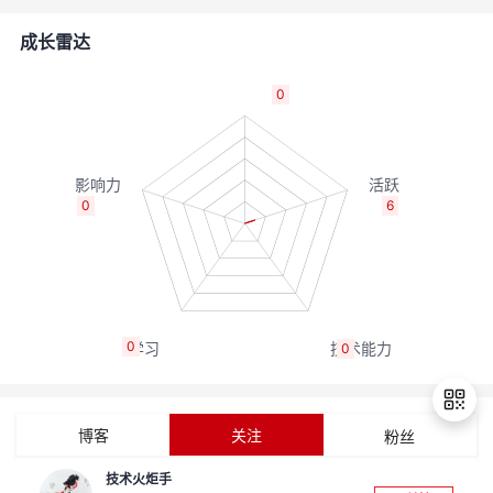
的
Programs
发
者
成长雷达
支
者
我
0
持
学
的
我
我
堂
博
的
我
0
6
的
我
客
论
的
我
我
技
的
坛
圈
的
我
的
我
0
0
术
云
子
直
的
我
课
的
我
支
声
播
活
的
程
认
的
我
博客
关注
粉丝
持
建
动
关
证
实
的
技术火炬手
退