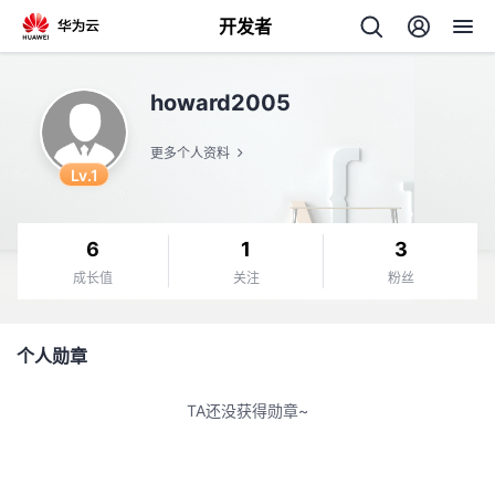
开发者
返
howard2005
回
更多个人资料
Lv.1
6
1
3
个
成长值
关注
粉丝
我
人
个人勋章
我
的
主
TA还没获得勋章~
我
的
开
页
我
的
开
发