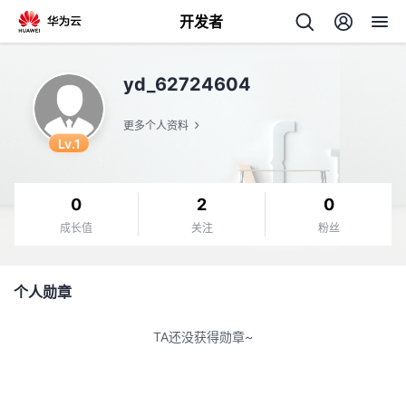
开发者
返
yd_62724604
回
更多个人资料
Lv.1
0
2
0
个
成长值
关注
粉丝
我
人
个人勋章
我
的
主
TA还没获得勋章~
我
的
开
页
我
的
开
发