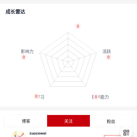
的
Programs
发
者
成长雷达
支
者
我
0
持
学
的
我
我
堂
博
的
我
0
0
的
我
客
论
的
我
我
技
的
坛
圈
的
我
的
我
0
0
术
云
子
直
的
我
课
的
我
支
声
播
活
的
程
认
的
我
博客
关注
粉丝
持
建
动
关
证
实
的
zuozewei