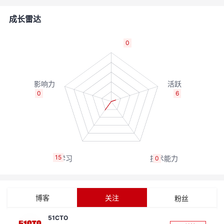
的
Programs
发
者
成长雷达
支
者
我
0
持
学
的
我
我
堂
博
的
我
0
6
的
我
客
论
的
我
我
技
的
坛
圈
的
我
的
我
15
0
术
云
子
直
的
我
课
的
我
支
声
播
活
的
程
认
的
我
博客
关注
粉丝
持
建
动
关
证
实
的
51CTO