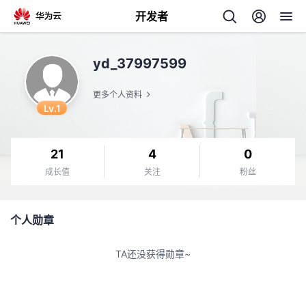
开发者
返
yd_37997599
回
更多个人资料
Lv.1
21
4
0
个
成长值
关注
粉丝
我
人
个人勋章
我
的
主
TA还没获得勋章~
我
的
开
页
我
的
开
发