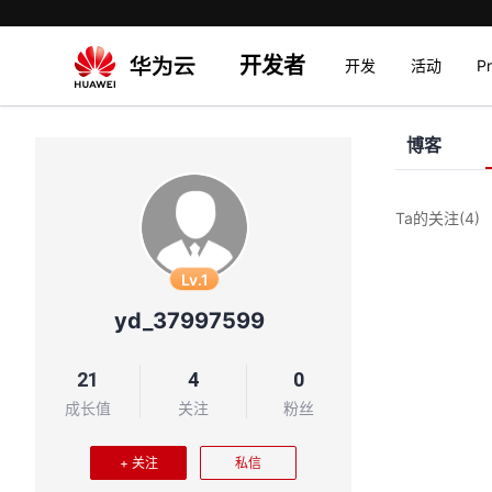
开发者
开发
活动
P
博客
Ta的关注
(4)
Lv.1
yd_37997599
21
4
0
成长值
关注
粉丝
+ 关注
私信