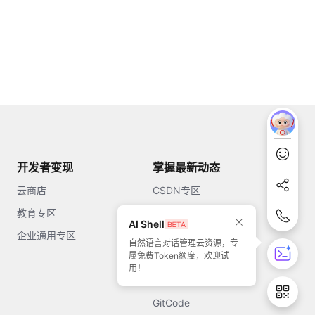
开发者变现
掌握最新动态
云商店
CSDN专区
教育专区
知乎
AI Shell
企业通用专区
开源中国
自然语言对话管理云资源，专
属免费Token额度，欢迎试
51CTO
用！
今日头条
GitCode