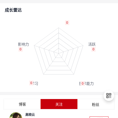
者
成长雷达
我
0
的
我
博
的
我
0
0
客
论
的
我
坛
圈
的
我
0
0
子
直
的
我
我
播
活
的
博客
关注
粉丝
我
动
关
的
高晓云
退