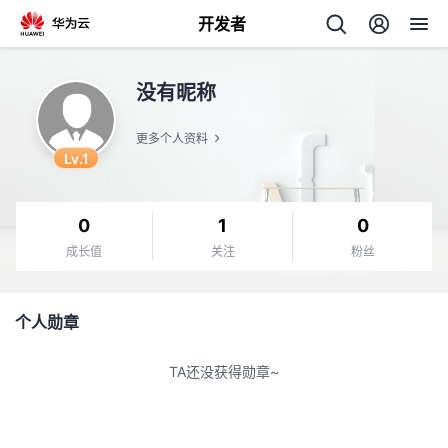
开发者
返
没有昵称
回
更多个人资料
Lv.1
0
1
0
个
成长值
关注
粉丝
我
人
个人勋章
的
主
TA还没获得勋章~
开
页
发