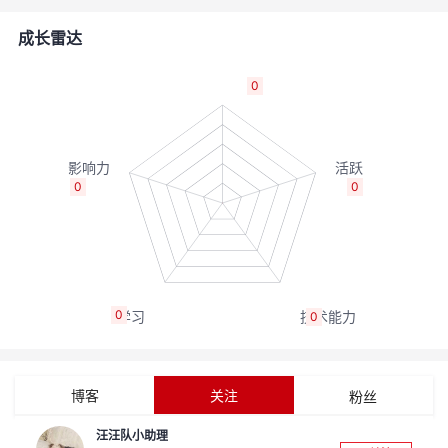
者
成长雷达
我
0
的
我
博
的
我
0
0
客
论
的
我
坛
圈
的
我
0
0
子
直
的
我
我
播
活
的
博客
关注
粉丝
我
动
关
的
汪汪队小助理