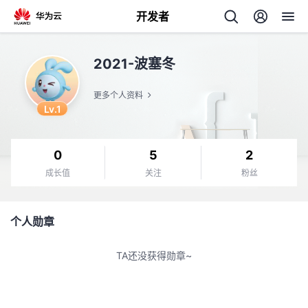
开发者
返
2021-波塞冬
回
更多个人资料
Lv.1
0
5
2
个
成长值
关注
粉丝
我
人
个人勋章
的
主
TA还没获得勋章~
开
页
发