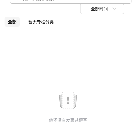
议
注
验
收
全部时间
藏
全部
暂无专栏分类
他还没有发表过博客