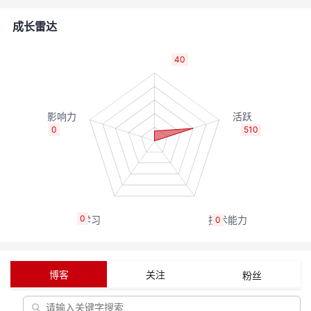
的
Programs
发
者
成长雷达
支
者
我
40
持
学
的
我
我
堂
博
的
我
0
510
的
我
客
论
的
我
我
技
的
坛
圈
的
我
的
我
0
0
术
云
子
直
的
我
课
的
我
支
声
播
活
的
程
认
的
我
博客
关注
粉丝
持
建
动
关
证
实
的