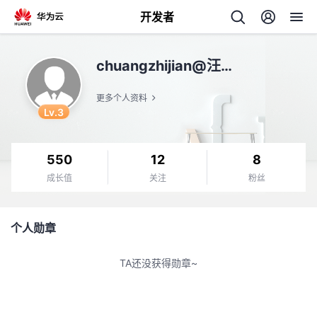
开发者
返
chuangzhijian@汪汪队
回
更多个人资料
Lv.3
550
12
8
个
成长值
关注
粉丝
我
人
个人勋章
我
的
主
TA还没获得勋章~
我
的
开
页
我
的
开
发