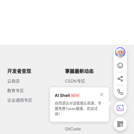
开发者变现
掌握最新动态
云商店
CSDN专区
教育专区
知乎
AI Shell
企业通用专区
开源中国
自然语言对话管理云资源，专
属免费Token额度，欢迎试
51CTO
用！
今日头条
GitCode