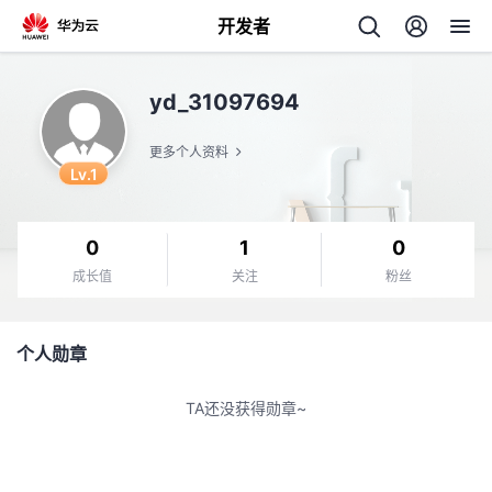
开发者
返
yd_31097694
回
更多个人资料
Lv.1
0
1
0
个
成长值
关注
粉丝
我
人
个人勋章
的
主
TA还没获得勋章~
开
页
发