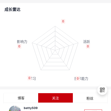
者
成长雷达
我
0
的
我
博
的
我
0
0
客
论
的
我
坛
圈
的
我
0
0
子
直
的
我
我
播
活
的
博客
关注
粉丝
我
动
关
的
betty509
退