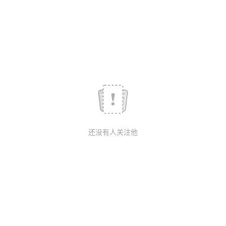
我
注
的
开
的
Programs
发
支
者
持
学
我
堂
还没有人关注他
的
我
我
技
的
的
我
术
云
课
的
我
支
声
程
认
的
我