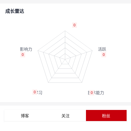
者
成长雷达
我
0
的
我
博
的
我
0
0
客
论
的
我
坛
圈
的
我
0
0
子
直
的
我
我
播
活
的
博客
关注
粉丝
我
动
关
的