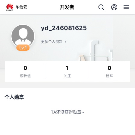
开发者
返
yd_246081625
回
更多个人资料
Lv.1
0
1
0
个
成长值
关注
粉丝
我
人
个人勋章
的
主
TA还没获得勋章~
开
页
发