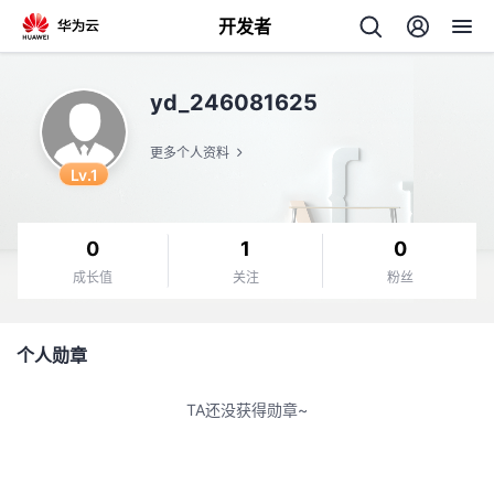
开发者
返
yd_246081625
回
更多个人资料
Lv.1
0
1
0
个
成长值
关注
粉丝
我
人
个人勋章
的
主
TA还没获得勋章~
开
页
发