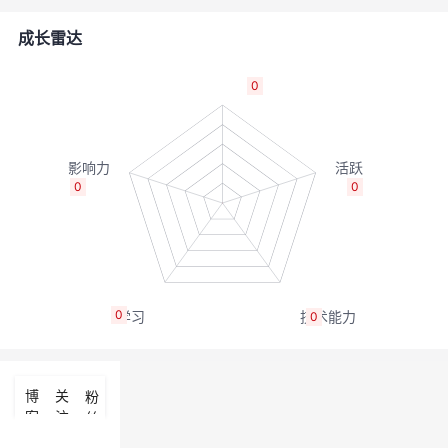
者
成长雷达
我
0
的
我
博
的
我
0
0
客
论
的
我
坛
圈
的
我
0
0
子
直
的
我
我
播
活
的
博
关
粉
客
注
丝
我
动
关
的