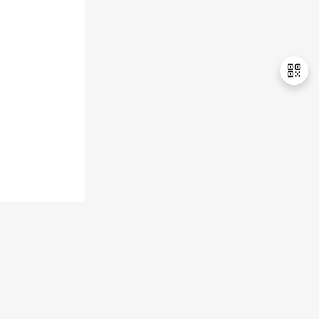
持
建
证
实
的
议
验
收
藏
退
出
登
录