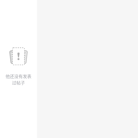
我
注
的
开
的
Programs
发
支
者
持
学
我
堂
他还没有发表
的
我
我
过帖子
技
的
的
我
术
云
课
的
我
支
声
程
认
的
我